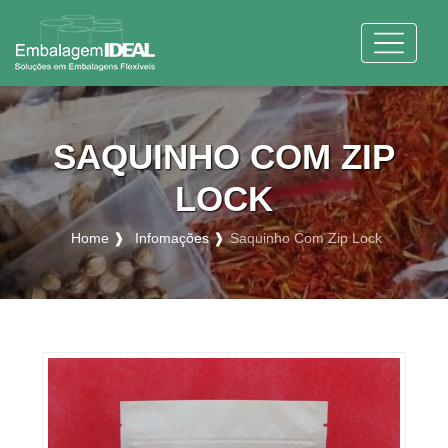
SAQUINHO COM ZIP
LOCK
Home ❱
Infomações ❱
Saquinho Com Zip Lock