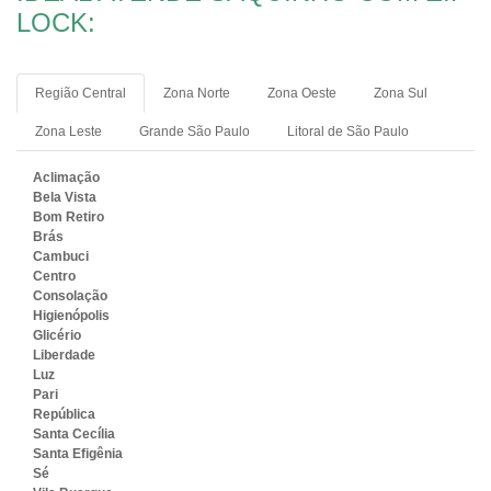
LOCK:
Região Central
Zona Norte
Zona Oeste
Zona Sul
Zona Leste
Grande São Paulo
Litoral de São Paulo
Aclimação
Bela Vista
Bom Retiro
Brás
Cambuci
Centro
Consolação
Higienópolis
Glicério
Liberdade
Luz
Pari
República
Santa Cecília
Santa Efigênia
Sé