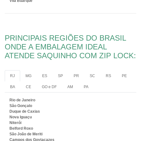
Vila Buarque
PRINCIPAIS REGIÕES DO BRASIL
ONDE A EMBALAGEM IDEAL
ATENDE SAQUINHO COM ZIP LOCK:
RJ
MG
ES
SP
PR
SC
RS
PE
BA
CE
GO e DF
AM
PA
Rio de Janeiro
São Gonçalo
Duque de Caxias
Nova Iguaçu
Niterói
Belford Roxo
São João de Meriti
Campos dos Goytacazes