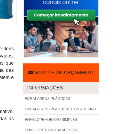
e itens
ivados,
ens que
ma das
SOLICITE UM ORÇAMENTO
istem e
INFORMAÇÕES
EMBALAGENS PLÁSTICAS
EMBALAGENS PLÁSTICAS COM ADESIVO
mativo.
odas as
ENVELOPE ADESIVO SIMPLES
ENVELOPE COM ABA ADESIVA