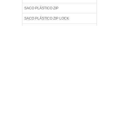
SACO PLÁSTICO ZIP
SACO PLÁSTICO ZIP LOCK
SACO POLIPROPILENO
SACO PP ADESIVADO
SACO TRANSPARENTE ADESIVADO
SACOLA COM ADESIVO
SACOLA DE PLÁSTICO
SACOS ADESIVADOS
SACOS ADESIVADOS PARA EMBALAGEM
SACOS COM ABA ADESIVA
SACOS DE CELOFANE COM ADESIVO
SACOS PERSONALIZADOS