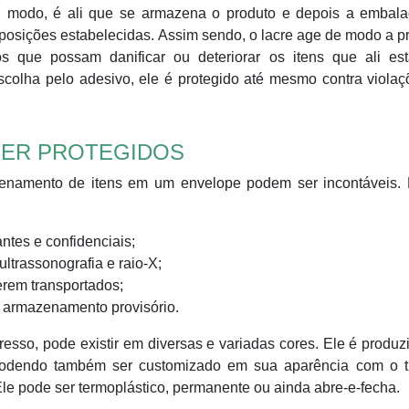
tal modo, é ali que se armazena o produto e depois a embal
s posições estabelecidas. Assim sendo, o lacre age de modo a p
s que possam danificar ou deteriorar os itens que ali est
colha pelo adesivo, ele é protegido até mesmo contra violaç
SER PROTEGIDOS
zenamento de itens em um envelope podem ser incontáveis. 
ntes e confidenciais;
trassonografia e raio-X;
erem transportados;
m armazenamento provisório.
presso, pode existir em diversas e variadas cores. Ele é produ
, podendo também ser customizado em sua aparência com o t
le pode ser termoplástico, permanente ou ainda abre-e-fecha.