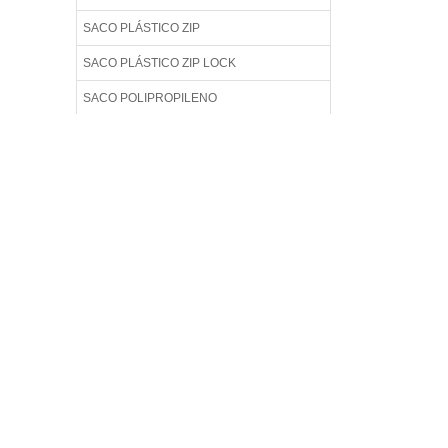
SACO PLÁSTICO ZIP
SACO PLÁSTICO ZIP LOCK
SACO POLIPROPILENO
SACO PP ADESIVADO
SACO TRANSPARENTE ADESIVADO
SACOLA COM ADESIVO
SACOLA DE PLÁSTICO
SACOS ADESIVADOS
SACOS ADESIVADOS PARA EMBALAGEM
SACOS COM ABA ADESIVA
SACOS DE CELOFANE COM ADESIVO
SACOS PERSONALIZADOS