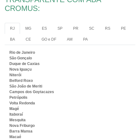
CROMUS:
RJ
MG
ES
SP
PR
SC
RS
PE
BA
CE
GO e DF
AM
PA
Rio de Janeiro
São Gonçalo
Duque de Caxias
Nova Iguaçu
Niterói
Belford Roxo
São João de Meriti
Campos dos Goytacazes
Petrópolis
Volta Redonda
Magé
Itaboraí
Mesquita
Nova Friburgo
Barra Mansa
Macaé