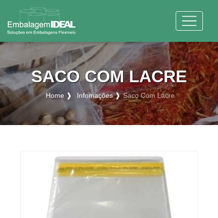
SACO COM LACRE
Home ❱
Infomações ❱
Saco Com Lacre