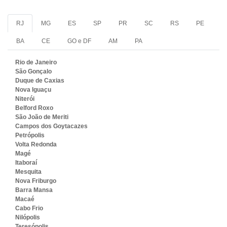
RJ
MG
ES
SP
PR
SC
RS
PE
BA
CE
GO e DF
AM
PA
Rio de Janeiro
São Gonçalo
Duque de Caxias
Nova Iguaçu
Niterói
Belford Roxo
São João de Meriti
Campos dos Goytacazes
Petrópolis
Volta Redonda
Magé
Itaboraí
Mesquita
Nova Friburgo
Barra Mansa
Macaé
Cabo Frio
Nilópolis
Teresópolis