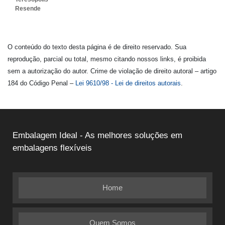
Resende
O conteúdo do texto desta página é de direito reservado. Sua
reprodução, parcial ou total, mesmo citando nossos links, é proibida
sem a autorização do autor. Crime de violação de direito autoral – artigo
184 do Código Penal –
Lei 9610/98 - Lei de direitos autorais
.
Embalagem Ideal - As melhores soluções em
embalagens flexíveis
Home
Quem Somos