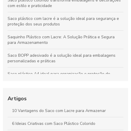
Saco plástico colorido transforma embalagens e decorações
com estilo e praticidade
Saco plástico com lacre é a solução ideal para segurança e
proteção dos seus produtos
Saquinho Plástico com Lacre: A Solução Prática e Segura
para Armazenamento
Saco BOPP adesivado é a solução ideal para embalagens
personalizadas e práticas
Saco plástico A4 ideal para organização e proteção de
documentos
Saco plástico: benefícios e alternativas sustentáveis para o
seu uso
Artigos
Saco polipropileno como solução versátil para
10 Vantagens do Saco com Lacre para Armazenar
armazenamento e transporte
6 Ideias Criativas com Saco Plástico Colorido
Como Escolher Saco Plástico Transparente para Diversas