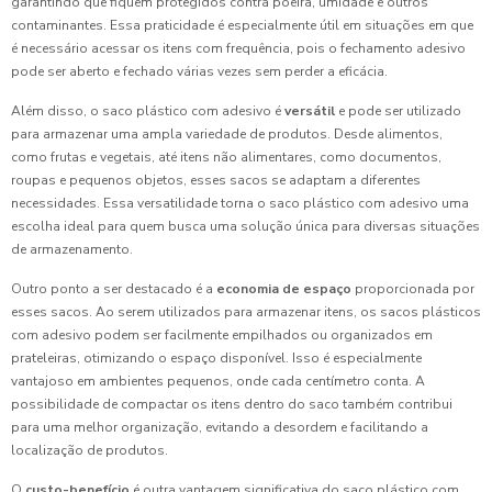
garantindo que fiquem protegidos contra poeira, umidade e outros
contaminantes. Essa praticidade é especialmente útil em situações em que
é necessário acessar os itens com frequência, pois o fechamento adesivo
pode ser aberto e fechado várias vezes sem perder a eficácia.
Além disso, o saco plástico com adesivo é
versátil
e pode ser utilizado
para armazenar uma ampla variedade de produtos. Desde alimentos,
como frutas e vegetais, até itens não alimentares, como documentos,
roupas e pequenos objetos, esses sacos se adaptam a diferentes
necessidades. Essa versatilidade torna o saco plástico com adesivo uma
escolha ideal para quem busca uma solução única para diversas situações
de armazenamento.
Outro ponto a ser destacado é a
economia de espaço
proporcionada por
esses sacos. Ao serem utilizados para armazenar itens, os sacos plásticos
com adesivo podem ser facilmente empilhados ou organizados em
prateleiras, otimizando o espaço disponível. Isso é especialmente
vantajoso em ambientes pequenos, onde cada centímetro conta. A
possibilidade de compactar os itens dentro do saco também contribui
para uma melhor organização, evitando a desordem e facilitando a
localização de produtos.
O
custo-benefício
é outra vantagem significativa do saco plástico com