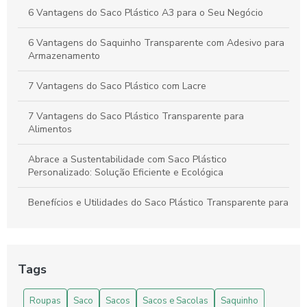
Aplicações
6 Vantagens do Saco Plástico A3 para o Seu Negócio
6 Vantagens do Saquinho Transparente com Adesivo para
Armazenamento
7 Vantagens do Saco Plástico com Lacre
7 Vantagens do Saco Plástico Transparente para
Alimentos
Abrace a Sustentabilidade com Saco Plástico
Personalizado: Solução Eficiente e Ecológica
Benefícios e Utilidades do Saco Plástico Transparente para
Alimentos: Guia Completo
Como Escolher e Usar Saco Plástico Transparente com
Adesivo Eficientemente
Tags
Como escolher o Envelope Plástico Transparente Auto
Roupas
Saco
Sacos
Sacos e Sacolas
Saquinho
Adesivo ideal para suas necessidades