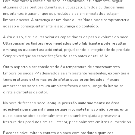
Para maximizar a eficácia do saco PP adesivado, é fundamental seguir
algumas dicas práticas durante sua utilização. Um dos cuidados mais
importantes é garantir que os produtos a serem embalados estejam
limpos e secos. A presença de umidade ou resíduos pode comprometer a
adesão e, consequentemente, a segurança do conteúdo.
Além disso, é crucial respeitar as capacidades de peso e volume do saco.
Ultrapassar os limites recomendados pelo fabricante pode resultar
em rasgos ou abertura acidental
, prejudicando a integridade do produto.
Sempre verifique as especificações do saco antes de utilizá-lo.
Outro aspecto a ser considerado é a temperatura de armazenamento.
Embora os sacos PP adesivados sejam bastante resistentes,
expor-los a
temperaturas extremas pode afetar suas propriedades
. Procure
armazenar os sacos em um ambiente fresco e seco, longe da luz solar
direta e de fontes de calor.
Na hora de fechar o saco,
aplique pressão uniformemente na área
adesivada para garantir uma selagem completa
. Isso não apenas evita
que o saco se abra acidentalmente, mas também ajuda a preservar a
frescura dos produtos em seu interior, principalmente em itens alimentícios.
É aconselhável evitar o contato do saco com produtos químicos