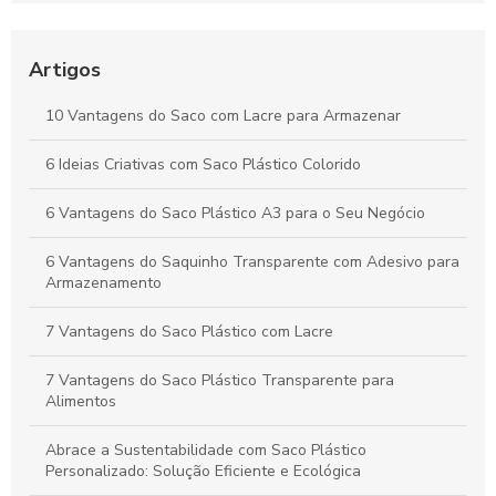
Saco plástico: benefícios e alternativas sustentáveis para o
seu uso
Artigos
Saco polipropileno como solução versátil para
10 Vantagens do Saco com Lacre para Armazenar
armazenamento e transporte
6 Ideias Criativas com Saco Plástico Colorido
Como Escolher Saco Plástico Transparente para Diversas
Aplicações
6 Vantagens do Saco Plástico A3 para o Seu Negócio
6 Vantagens do Saquinho Transparente com Adesivo para
Armazenamento
7 Vantagens do Saco Plástico com Lacre
7 Vantagens do Saco Plástico Transparente para
Alimentos
Abrace a Sustentabilidade com Saco Plástico
Personalizado: Solução Eficiente e Ecológica