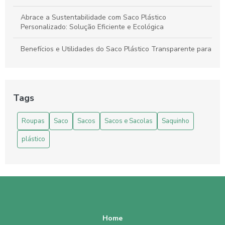
Abrace a Sustentabilidade com Saco Plástico
Personalizado: Solução Eficiente e Ecológica
Benefícios e Utilidades do Saco Plástico Transparente para
Alimentos: Guia Completo
Como Escolher e Usar Saco Plástico Transparente com
Adesivo Eficientemente
Tags
Como escolher o Envelope Plástico Transparente Auto
Roupas
Saco
Sacos
Sacos e Sacolas
Saquinho
Adesivo ideal para suas necessidades
plástico
Como Escolher o Lacre Adesivo Perfeito para sua
Necessidade
Como Escolher o Lacre Adesivo Transparente Ideal para
Sua Necessidade
Como Escolher o Lacre Adesivo Transparente Ideal para
Suas Necessidades
Home