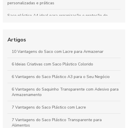
personalizadas e práticas
Saco plástico A4 ideal para organização e proteção de
documentos
Saco plástico: benefícios e alternativas sustentáveis para o
seu uso
Artigos
Saco polipropileno como solução versátil para
10 Vantagens do Saco com Lacre para Armazenar
armazenamento e transporte
6 Ideias Criativas com Saco Plástico Colorido
Como Escolher Saco Plástico Transparente para Diversas
Aplicações
6 Vantagens do Saco Plástico A3 para o Seu Negócio
6 Vantagens do Saquinho Transparente com Adesivo para
Armazenamento
7 Vantagens do Saco Plástico com Lacre
7 Vantagens do Saco Plástico Transparente para
Alimentos