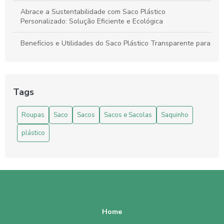
Abrace a Sustentabilidade com Saco Plástico
Personalizado: Solução Eficiente e Ecológica
Benefícios e Utilidades do Saco Plástico Transparente para
Alimentos: Guia Completo
Como Escolher e Usar Saco Plástico Transparente com
Adesivo Eficientemente
Tags
Como escolher o Envelope Plástico Transparente Auto
Roupas
Saco
Sacos
Sacos e Sacolas
Saquinho
Adesivo ideal para suas necessidades
plástico
Como Escolher o Lacre Adesivo Perfeito para sua
Necessidade
Como Escolher o Lacre Adesivo Transparente Ideal para
Sua Necessidade
Como Escolher o Lacre Adesivo Transparente Ideal para
Suas Necessidades
Home