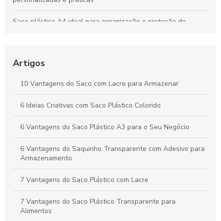
Saco plástico A4 ideal para organização e proteção de
documentos
Saco plástico: benefícios e alternativas sustentáveis para o
seu uso
Artigos
Saco polipropileno como solução versátil para
10 Vantagens do Saco com Lacre para Armazenar
armazenamento e transporte
6 Ideias Criativas com Saco Plástico Colorido
Como Escolher Saco Plástico Transparente para Diversas
Aplicações
6 Vantagens do Saco Plástico A3 para o Seu Negócio
6 Vantagens do Saquinho Transparente com Adesivo para
Armazenamento
7 Vantagens do Saco Plástico com Lacre
7 Vantagens do Saco Plástico Transparente para
Alimentos