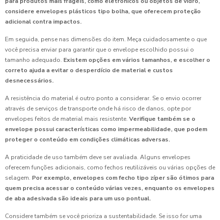
para produtos mais frágeis, como eletrônicos ou objetos de vidro,
considere envelopes plásticos tipo bolha, que oferecem proteção
adicional contra impactos.
Em seguida, pense nas dimensões do item. Meça cuidadosamente o que
você precisa enviar para garantir que o envelope escolhido possui o
tamanho adequado.
Existem opções em vários tamanhos, e escolher o
correto ajuda a evitar o desperdício de material e custos
desnecessários.
A resistência do material é outro ponto a considerar. Se o envio ocorrer
através de serviços de transporte onde há risco de danos, opte por
envelopes feitos de material mais resistente.
Verifique também se o
envelope possui características como impermeabilidade, que podem
proteger o conteúdo em condições climáticas adversas.
A praticidade de uso também deve ser avaliada. Alguns envelopes
oferecem funções adicionais, como fechos reutilizáveis ou várias opções de
selagem.
Por exemplo, envelopes com fecho tipo zíper são ótimos para
quem precisa acessar o conteúdo várias vezes, enquanto os envelopes
de aba adesivada são ideais para um uso pontual.
Considere também se você prioriza a sustentabilidade. Se isso for uma