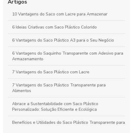
seu uso
Artigos
Saco polipropileno como solução versátil para
10 Vantagens do Saco com Lacre para Armazenar
armazenamento e transporte
6 Ideias Criativas com Saco Plástico Colorido
Como Escolher Saco Plástico Transparente para Diversas
Aplicações
6 Vantagens do Saco Plástico A3 para o Seu Negócio
6 Vantagens do Saquinho Transparente com Adesivo para
Armazenamento
7 Vantagens do Saco Plástico com Lacre
7 Vantagens do Saco Plástico Transparente para
Alimentos
Abrace a Sustentabilidade com Saco Plástico
Personalizado: Solução Eficiente e Ecológica
Benefícios e Utilidades do Saco Plástico Transparente para
Alimentos: Guia Completo